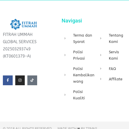
Navigasi
FITRAH UMMAH
Terma dan
Tentang
GLOBAL SERVICES
Syarat
Kami
202503293749
Polisi
Servis
(KT0601379-A)
Privasi
Kami
F
I
T
Polisi
FAQ
a
n
i
c
s
k
Kembalikan
e
t
t
Affilate
wang
b
a
o
o
g
k
o
r
Polisi
k
a
-
m
Kualiti
f
© 2018 ALL RIGHTS RESERVED​
MADE WITH ❤ BY TSMAS