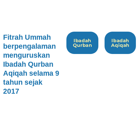
Fitrah Ummah
.
Ibadah
Ibadah
berpengalaman
Qurban
Aqiqah
menguruskan
Ibadah Qurban
Aqiqah selama 9
tahun sejak
2017