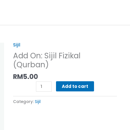
Sijil
Add
On:
Add On: Sijil Fizikal
Sijil
(Qurban)
Fizikal
(Qurban)
RM
5.00
quantity
Add to cart
Category:
Sijil