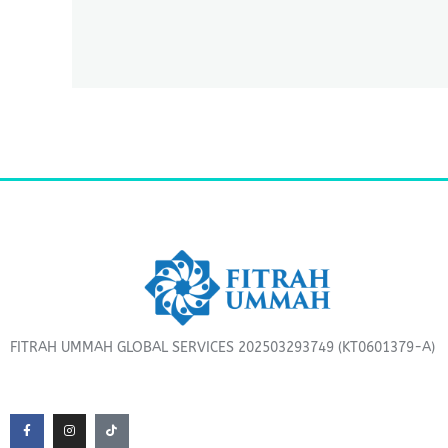
FITRAH UMMAH GLOBAL SERVICES 202503293749 (KT0601379-A)
F
I
T
a
n
i
c
s
k
e
t
t
b
a
o