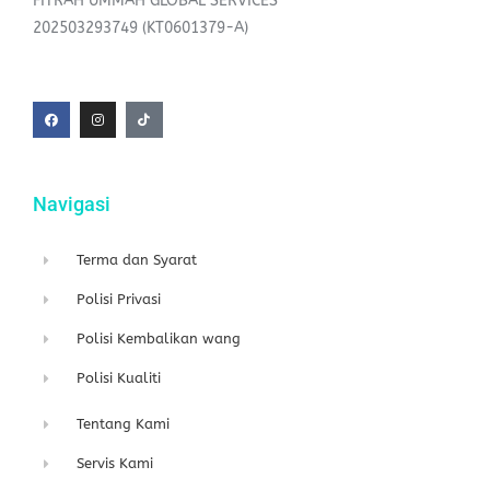
FITRAH UMMAH GLOBAL SERVICES
202503293749 (KT0601379-A)
F
I
T
a
n
i
c
s
k
e
t
t
b
a
o
o
g
k
o
r
k
a
-
m
f
Navigasi
Terma dan Syarat
Polisi Privasi
Polisi Kembalikan wang
Polisi Kualiti
Tentang Kami
Servis Kami