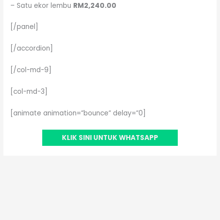
– Satu ekor lembu
RM2,240.00
[/panel]
[/accordion]
[/col-md-9]
[col-md-3]
[animate animation=”bounce” delay=”0]
KLIK SINI UNTUK WHATSAPP