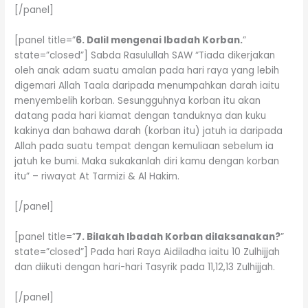
[/panel]
[panel title=”
6. Dalil mengenai Ibadah Korban.
”
state=”closed”] Sabda Rasulullah SAW “Tiada dikerjakan
oleh anak adam suatu amalan pada hari raya yang lebih
digemari Allah Taala daripada menumpahkan darah iaitu
menyembelih korban. Sesungguhnya korban itu akan
datang pada hari kiamat dengan tanduknya dan kuku
kakinya dan bahawa darah (korban itu) jatuh ia daripada
Allah pada suatu tempat dengan kemuliaan sebelum ia
jatuh ke bumi. Maka sukakanlah diri kamu dengan korban
itu” – riwayat At Tarmizi & Al Hakim.
[/panel]
[panel title=”
7. Bilakah Ibadah Korban dilaksanakan?
”
state=”closed”] Pada hari Raya Aidiladha iaitu 10 Zulhijjah
dan diikuti dengan hari-hari Tasyrik pada 11,12,13 Zulhijjah.
[/panel]