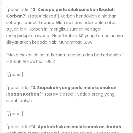
[panel title=”
2. Kenapa perlu dilaksanakan Ibadah
Korban?
” state=”closed”] Korban hendaklah diniatkan
sebagai ibadah kepada Allah swt dan tidak boleh atas
tujuan lain. Korban ini mengikut sunnah sebagai
menghidupkan syariat Nabi Ibrahim AS yang kemudiannya
disyariatkan kepada Nabi Muhammad SAW.
“Maka dirikanlah solat kerana tuhanmu dan berkorbanlah.”
– Surah Al Kawthar 108:2
[/panel]
[panel title=”
3. Siapakah yang perlu melaksanakan
Ibadah Korban?
” state=”closed”] Setiap orang yang
sudah baligh.
[/panel]
[panel title=”
4. Apakah hukum melaksanakan Ibadah