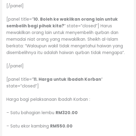
[/panel]
[panel title=”
10. Boleh ke wakilkan orang lain untuk
sembelih bagi pihak kita?
” state=”closed”] Harus
mewakilkan orang lain untuk menyembelih qurban dan
memadai niat orang yang mewakilkan. Sheikh al-Islam
berkata: “Walaupun wakil tidak mengetahui haiwan yang
disembelihnya itu adalah haiwan qurban tidak mengapa”.
[/panel]
[panel title=”
11. Harga untuk Ibadah Korban
”
state=”closed”]
Harga bagi pelaksanaan Ibadah Korban :
– Satu bahagian lembu
RM320.00
– Satu ekor kambing
RM550.00