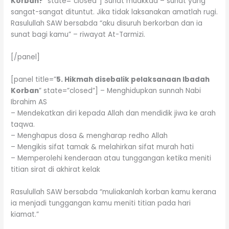
Korban?
” state=”closed”] Sunat muakkad – sunat yang
sangat-sangat dituntut. Jika tidak laksanakan amatlah rugi.
Rasulullah SAW bersabda “aku disuruh berkorban dan ia
sunat bagi kamu” – riwayat At-Tarmizi.
[/panel]
[panel title=”
5. Hikmah disebalik pelaksanaan Ibadah
Korban
” state=”closed”] – Menghidupkan sunnah Nabi
Ibrahim AS
– Mendekatkan diri kepada Allah dan mendidik jiwa ke arah
taqwa.
– Menghapus dosa & mengharap redho Allah
– Mengikis sifat tamak & melahirkan sifat murah hati
– Memperolehi kenderaan atau tunggangan ketika meniti
titian sirat di akhirat kelak
Rasulullah SAW bersabda “muliakanlah korban kamu kerana
ia menjadi tunggangan kamu meniti titian pada hari
kiamat.”