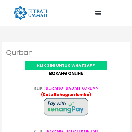
Skip
to
content
Qurban
KLIK SINI UNTUK WHATSAPP
BORANG ONLINE
KLIK :
BORANG IBADAH KORBAN
(Satu Bahagian lembu)
KLIK :
BORANG IBADAH KORBAN