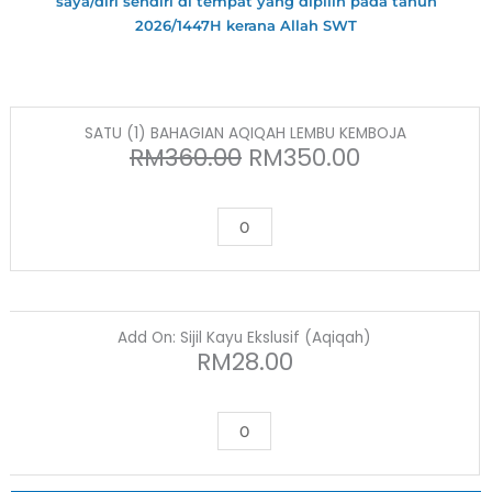
saya/diri sendiri di tempat yang dipilih pada tahun
2026/1447H kerana Allah SWT
Original
Current
SATU
SATU (1) BAHAGIAN AQIQAH LEMBU KEMBOJA
price
price
(1)
RM
360.00
RM
350.00
was:
is:
BAHAGIAN
RM360.00.
RM350.00.
AQIQAH
LEMBU
KEMBOJA
quantity
Add
Add On: Sijil Kayu Ekslusif (Aqiqah)
On:
RM
28.00
Sijil
Kayu
Ekslusif
(Aqiqah)
quantity